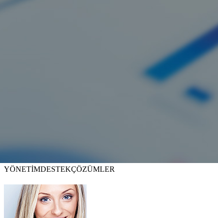
YÖNETİM
DESTEK
ÇÖZÜMLER