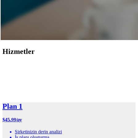
Hizmetler
Plan 1
$
45
.99/ay
Şirketinizin derin analizi
İş planı oluşturma