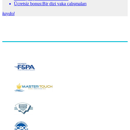
Ücretsiz bonus:Bir dizi vaka çalışmaları
kaydol