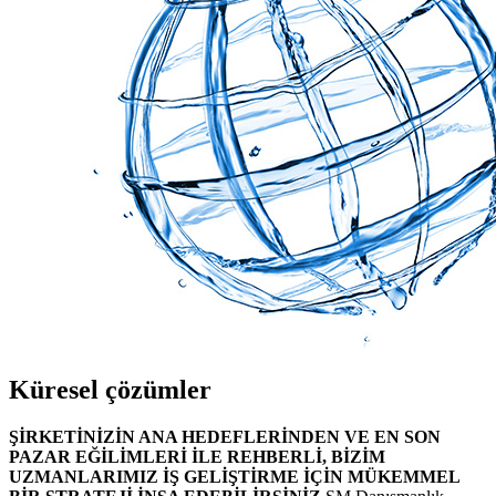
Küresel çözümler
ŞİRKETİNİZİN ANA HEDEFLERİNDEN VE EN SON
PAZAR EĞİLİMLERİ İLE REHBERLİ, BİZİM
UZMANLARIMIZ İŞ GELİŞTİRME İÇİN MÜKEMMEL